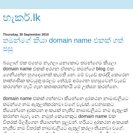
හැකර්.lk
Thursday, 30 September 2010
තමන්ගේ කියා domain name එකක් ගත්
පසු
බ්ලොග් එක එහෙම නැගලා යනකොට තමන්ගෙම කියලා
domain name එකක් අරගන ඒතනට තමන්ගෙ blog එක
ගෙනියන්න හුගදෙනෙක් කැමතී නෙ. මේ වැඩේ කරද්දි කෙරෙන
තාක්ශණික කටයුතු සරලව තේරුම් අරගෙන පහසුවෙන් වැඩේ
කරගන්න හැටි ගැන කතාකරන්නයි මේ උත්සහ කරන්නෙ.
domain name එකක් ගන්නවා කියන්නෙ දුරකථන නාමාවලියට
තමන්ගෙ නම ඇතුලත්‌කරනවා වගේ වැඩක්. වෙනසකට
තියෙන්නෙ දුරකථන අංකයක් නැතිව නාමාවලියට නම ඇතුලක්
කරන්න බැහැ නෙ. නමුත් කෙනෙකුට domain name එක
විතරක් මිලදීගෙන තියාගන්න පුලුවන්. හරියට දුරකථන අංකයක්
නැතිව නම විතරක් නාමාවලියට ඇතුල් කරලා තියනවා වගේ.