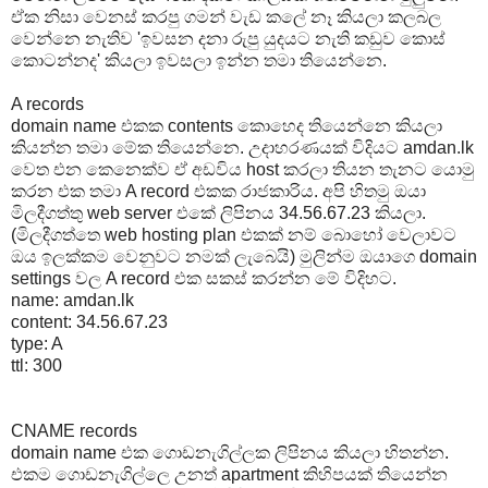
ඒක නිසා වෙනස් කරපු ගමන් වැඩ කලේ නෑ කියලා කලබල
වෙන්නෙ නැතිව 'ඉවසන දනා රුපු යුදයට නැති කඩුව කොස්
කොටන්නද' කියලා ඉවසලා ඉන්න තමා තියෙන්නෙ.
A records
domain name එකක contents කොහෙද තියෙන්නෙ කියලා
කියන්න තමා මේක තියෙන්නෙ. උදාහරණයක් විදියට amdan.lk
වෙත එන කෙනෙක්ව ඒ අඩවිය host කරලා තියන තැනට යොමු
කරන එක තමා A record එකක රාජකාරිය. අපි හිතමු ඔයා
මිලදීගත්තු web server එකේ ලිපිනය 34.56.67.23 කියලා.
(මිලදීගත්තෙ web hosting plan එකක් නම් බොහෝ වෙලාවට
ඔය ඉලක්කම වෙනුවට නමක් ලැබෙයි) මුලින්ම ඔයාගෙ domain
settings වල A record එක සකස් කරන්න මේ විදිහට.
name: amdan.lk
content: 34.56.67.23
type: A
ttl: 300
CNAME records
domain name එක ගොඩනැගිල්ලක ලිපිනය කියලා හිතන්න.
එකම ගොඩනැගිල්ලෙ උනත් apartment කිහිපයක් තියෙන්න