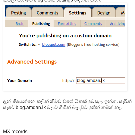
දැන් තියෙන්නෙ කලින් කිව්ව වගේ ටිකක් ඉවසලා ඉන්න. සැරින්
සැරේ blog.amdan.lk වලට ගිහින් බැලුවට ඉතින් කමක් නෑ.
MX records