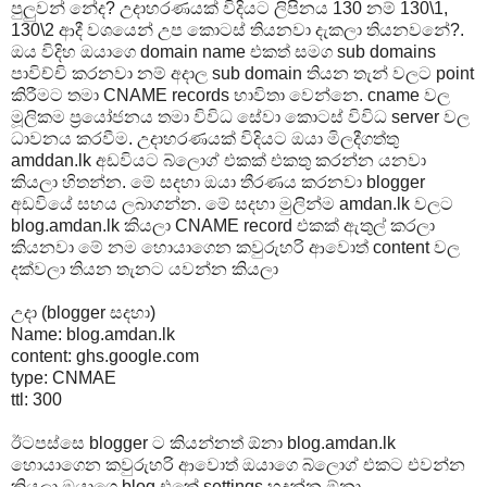
පුලුවන් නේද? උදාහරණයක් විදියට ලිපිනය 130 නම් 130\1,
130\2 ආදී වශයෙන් උප කොටස් තියනවා දැකලා තියනවනේ?.
ඔය විදිහ ඔයාගෙ domain name එකත් සමග sub domains
පාවිච්චි කරනවා නම් අදාල sub domain තියන තැන් වලට point
කිරීමට තමා CNAME records භාවිතා වෙන්නෙ. cname වල
මූලිකම ප්‍රයෝජනය තමා විවිධ සේවා කොටස් විවිධ server වල
ධාවනය කරවීම. උදාහරණයක් විදියට ඔයා මිලදීගත්තු
amddan.lk අඩවියට බ්ලොග් එකක් එකතු කරන්න යනවා
කියලා හිතන්න. මේ සදහා ඔයා තීරණය කරනවා blogger
අඩවියේ සහය ලබාගන්න. මේ සදහා මුලින්ම amdan.lk වලට
blog.amdan.lk කියලා CNAME record එකක් ඇතුල් කරලා
කියනවා මේ නම හොයාගෙන කවුරුහරි ආවොත් content වල
දක්වලා තියන තැනට යවන්න කියලා
උදා (blogger සදහා)
Name: blog.amdan.lk
content: ghs.google.com
type: CNMAE
ttl: 300
ඊටපස්සෙ blogger ට කියන්නත් ඕනා blog.amdan.lk
හොයාගෙන කවුරුහරි ආවොත් ඔයාගෙ බ්ලොග් එකට එවන්න
කියලා ඔයාගෙ blog එකේ settings හදන්න ඕනා.