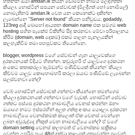
හිතන්න ඔයා amdan.lk කියන ඩොමේන් නාමය මිලදීගත්තා
කියලා. හොස්ටින් සපයන සේවාවක් (මිලදීගත් හෝ නොමිලේ)
නොමැතිනම් amdan.lk වෙත යන කෙනෙක්ට දකින්න
ලැබෙන්නෙ "Server not found" කියන පනිවුඩය. godaddy,
123reg ආදී බොහෝ ආයතන domain name එක සමගම web
hosting සහිත පැකේජ විකිනීම සිදු කරනවා. මේවා පරිපාලනය
කිරීම (domain, web දෙකම) එකම පාලන පැනලයකින්
කලහැකිවීම තමා පහසුවකට තියෙන්නෙ.
blogger, wordpress වගේ සේවාවන් ගැන යාලුවෙක්ගෙ
දුරකථනයක් විදියට හිතන්න. කවුරුහරි ඒ යාලුවගෙ දුරකථන
අංකෙට කතාකරලා 'ඇම්ඩන්ට පණිවිඩයක් කියන්න' කියලා
කිව්වම යාලුව කොහොමහරි කරලා ඔයාට පණිවිඩේ ලැබෙන්න
සලස්වනවා නේද?
වෙබ් හොස්ටින් සේවාවක් ගන්නවා කියන්නෙ තමන්ගෙම
කියලා දුරකථනයක් ගන්නවා වගේ වැඩක්. හොස්ටින් සේවාව
ගත්තට පස්සෙ දුරකථන නාමාවලිය වෙනස් කරන්න ඕනා
ඔයාගෙ නමට ඉස්සරහින් අලුත ගත්තු අංකය යොදලා. දුරකථන
නාමාවලියෙ වෙනස්කමක් කලොත් ඒක වෙනස් වෙන්නෙ
ලබන අවුරුද්දෙ නිකුත් වෙන නාමාවලියෙ නේද? ඒ වගේ
domain setting වෙනස් කලහමත් ඒ වෙනස්කම සක්‍රීකය
වෙන්න උපරිම පැය 48ක් දක්වා කාලයක් ගතවෙන්න පුලුවන්.