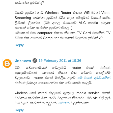
කරගන්න පුළුවන්ද?
ඔයාට පුළුවන් නම් Wireless Router එකක Wifi මගින් Video
Streaming කරන්න පුළුවන් විදිය ගැන සම්පූර්ණ විසතර සහිත
ලිපියක් ලියන්න. (මම අහල තියෙනව VLC media player
එකෙන් මේක කරන්න පුළුවන් කියල. )
මේකෙන් එක computer එකක තියෙන TV Card එකකින් TV
බබන එක අනෙක් Computer එකෙනුත් බලන්න පුළුවන් ද?
Reply
Unknown
19 February 2011 at 19:36
ඔව්, බොහොමයක් වෙලාවට router එකේ default
සැකසුම්‌වෙනස් නොකර තියන එක මේකට කෙලින්ම
බලපානවා. router එකේ මාදිලිය අනුව
මේ වගේ අඩවියකින්
default මුරපදය හොයාගන්න එක බොහොම සරලයි.
wireless හෝ wired ජාලයක්‌ ඇතුලෙ media service එකක්
ධාවනය කරන්න ඕන තරම් මෘදුකාංග තියනවා. ඔව් vlc වලිනුත්
ඔය වැඩේ කරගන්න පුලුවන්.
මෙතන
බලන්නකො.
Reply