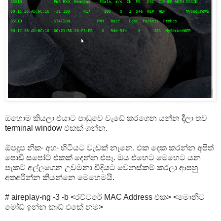
ඔහොම කියලා එයාට පාඩුවෙ වැඩේ කරගෙන යන්න දීලා තව
terminal window එකක් ගන්න.
ඕපදූප නිකං අහං හිටියට වැඩක් නෑනෙ. එක දෙක කරන්න අපිත්
පොඩි සපෝට් එකක් දෙන්න එපෑ. ඔය එහෙට මෙහෙට යන
පැකට් අල්ලගෙන උවමනා විදියට වෙනස්කම් කරලා ආපහු
අතඅරින්න කියන්නෙ මෙහෙමයි.
# aireplay-ng -3 -b <රව්ටරේ MAC Address එක> <මොනිට
මෝඩ් ඉන්න කාඩ් එකේ නම>