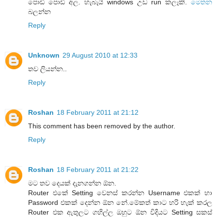
පොඩි පොඩි අල. හැබැයි windows උඩ run කලෑකි.
මෙතන
බලන්න
Reply
Unknown
29 August 2010 at 12:33
තව ලියන්න..
Reply
Roshan
18 February 2011 at 21:12
This comment has been removed by the author.
Reply
Roshan
18 February 2011 at 21:22
මට තව දෙයක් දැනගන්න ඕන.
Router එකේ Setting වෙනස් කරන්න Username එකක් හා
Password එකක් දෙන්න ඕන නේ.මේකත් කාට හරි හැක් කරල
Router එක ඇතුලට ගහිල්ල ඔහුට ඕන විදියට Setting සකස්