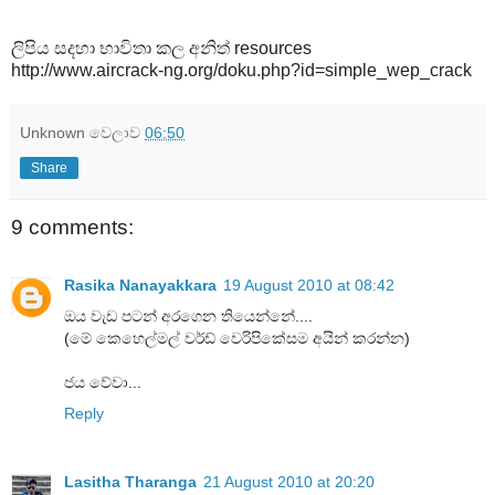
ලිපිය සදහා භාවිතා කල අනිත් resources
http://www.aircrack-ng.org/doku.php?id=simple_wep_crack
Unknown
වෙලාව
06:50
Share
9 comments:
Rasika Nanayakkara
19 August 2010 at 08:42
ඔය වැඩ පටන් අරගෙන තියෙන්නේ....
(මේ කෙහෙල්මල් වර්ඩ් වෙරිපිකේසම අයින් කරන්න)
ජය වේවා...
Reply
Lasitha Tharanga
21 August 2010 at 20:20