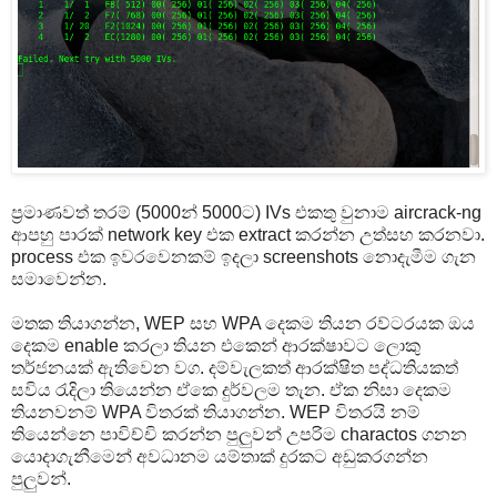
ප්‍රමාණවත් තරම් (5000න් 5000ට) IVs එකතු වුනාම aircrack-ng
ආපහු පාරක් network key එක extract කරන්න උත්සහ කරනවා.
process එක ඉවරවෙනකම් ඉදලා screenshots නොදැමීම ගැන
සමාවෙන්න.
මතක තියාගන්න, WEP සහ WPA දෙකම තියන රව්ටරයක ඔය
දෙකම enable කරලා තියන එකෙන් ආරක්ෂාවට ලොකු
තර්ජනයක් ඇතිවෙන වග. දම්වැලකත් ආරක්ෂිත පද්ධතියකත්
සවිය රැදිලා තියෙන්න ඒකෙ දුර්වලම තැන. ඒක නිසා දෙකම
තියනවනම් WPA විතරක් තියාගන්න. WEP විතරයි නම්
තියෙන්නෙ පාවිච්චි කරන්න පුලුවන් උපරිම charactos ගනන
යොදාගැනීමෙන් අවධානම යම්තාක් දුරකට අඩුකරගන්න
පුලුවන්.