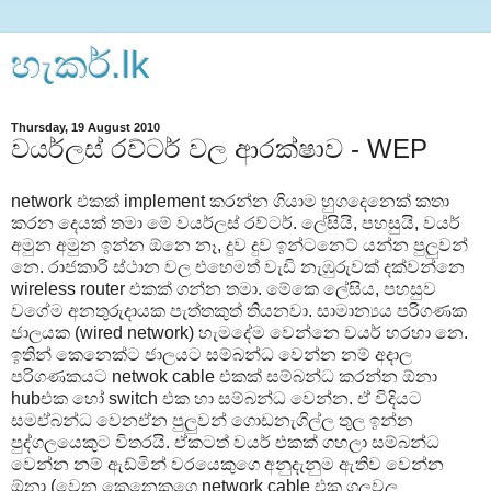
හැකර්.lk
Thursday, 19 August 2010
වයර්ලස් රව්ටර් වල ආරක්ෂාව - WEP
network එකක්‌ implement කරන්න ගියාම හුගදෙනෙක්‌ කතා
කරන දෙයක් තමා මේ වයර්ලස් රව්ටර්. ලේසියි, පහසුයි, වයර්
අමුන අමුන ඉන්න ඕනෙ නෑ, දුව දුව ඉන්ටනෙට් යන්න පුලුවන්
නෙ. රාජකාරි ස්ථාන වල එහෙමත් වැඩි නැඹුරුවක් දක්වන්නෙ
wireless router එකක් ගන්න තමා. මේකෙ ලේසිය, පහසුව
වගේම අනතුරුදායක පැත්තකුත් තියනවා. සාමාන්‍යය පරිගණක
ජාලයක (wired network) හැමදේම වෙන්නෙ වයර් හරහා නෙ.
ඉතින් කෙනෙක්ට ජාලයට සම්බන්ධ වෙන්න නම් අදාල
පරිගණකයට netwok cable එකක් සම්බන්ධ කරන්න ඕනා
hubඑක හෝ switch එක හා සම්බන්ධ වෙන්න. ඒ විදියට
සමඒබන්ධ වෙනඒන පුලුවන් ගොඩනැගිල්ල තුල ඉන්න
පුද්ගලයෙකුට විතරයි. ඒකටත් වයර් එකක් ගහලා සම්බන්ධ
වෙන්න නම් ඇඩ්මින් වරයෙකුගෙ අනුදැනුම ඇතිව වෙන්න
ඕනා (වෙන කෙනෙකුගෙ network cable එක ගලවල