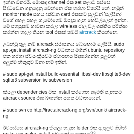
ඉන්න විතරයි. මොකද channel එක set කලාට පස්සෙ
සිද්ධවෙන ගනුදෙනු වෙන්නෙ ඒක හරහා විතරයි නේ. නමුත්
monitor mode සහය දක්වන card එකකට පුලුවන් 'එල්සිනා'
වගේ අහල පහල හැමෝගෙම ඕපදූප ගැන හෙවිල්ලෙන් ඉන්න.
මේ පහසුකම භාවිතා කරලා wireless ජාල වල ශක්තිය පරික්ෂා
කරන්න හදලා තියන tool එකක් තමයි
aircrack
කියන්නෙ.
උබන්ටු තුල නම් aircrack ස්ථාපනය බොහොම ලේසියි. sudo
apt-get install aircrack-ng විධානය මගින් ubuntu repository
එක හරහා ස්වයංක්‍රීයවම ස්ථාපනය සිදුකරගන්න පුලුවන්.
අලුත්ම නිකුතුව ඕනා නම් ඉතින්.
# sudo apt-get install build-essential libssl-dev libsqlite3-dev
sqlite3 subversion iw subversion
කියලා dependencies ටික install කරගෙන කැමති තැනකට
aircrack source එක බාගන්න පහත විධානයෙන්.
# sudo svn co http://trac.aircrack-ng.org/svn/trunk/ aircrack-
ng
ඊටපස්සෙ aircrack-ng කියලා හැදුන folder එක ඇතුලට ගිහින්
make සහ make install ලබාදෙන්න පහත පරිදි