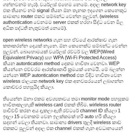
ගන්නවනම් හැර). වයර්ලස් එහෙම නෙමේ. අදාල network key
එක තියනව නම් signal තියන ඕන තැනක ඉදගෙන කෙනෙකුට
සාමාන්‍ය router එකට සම්බන්ධ වෙන්න පුලුවන්. (wireless
authontication වෙනමම server එකක් හරහා සිද්ධ වෙන මිල
අධික පද්ධති නැතුවමත් නෙමේ).
open wireless networks ගැන සහ ඒවයේ ආරක්ෂාව ගැන
කතාකරන්න දෙයක් නෑනෙ. ඕන කෙනෙක්ට සම්බන්ධ වෙන්න
පුලුවන්. බොහොමයක් වයර්ලස් රව්ටර් වල WEP(Wired
Equivalent Privacy) සහ WPA (Wi-Fi Protected Access)
කියන autontication method දෙකම භාවිතා වෙනවා. WEP
කියන්නෙ එච්චරම ආරක්ෂාකාරි ක්‍රමයක් නෙමයි. මේ බලන්න
යන්නෙ WEP autontication method එක විදිට භාවිතා වෙන
wireless ජාලයක network key එක අනවසරයෙන් ලබාගන්න
කොච්චර පහසුයිද කියලා.
තියෙන්න ඕනා එකම අවශ්‍යතාවය තමා monitor mode පහසුකම
භාවිතාකලහැකි wireless card එකක් තිබීම. wirleless router
පාවිච්චි කරන අය දැකලා ඇති රව්ටරේ channel ID කියලා 1
ඉදලා 15 වෙනකම් වෙන ඉලක්කමක් හරි auto හරි කියලා
සදහන් වෙලා තියනවා. සාමාන්‍ය drivers තුලදි wireless කාඩ්
එකකට පුලුවන් අදාල එක channel එකක් ගැන අවධානයෙන්