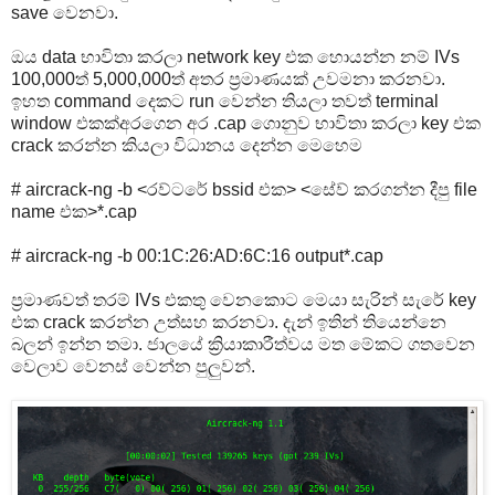
save වෙනවා.
ඔය data භාවිතා කරලා network key එක හොයන්න නම් IVs
100,000ත් 5,000,000ත් අතර ප්‍රමාණයක් උවමනා කරනවා.
ඉහත command දෙකට run වෙන්න තියලා තවත් terminal
window එකක්‌අරගෙන අර .cap ගොනුව භාවිතා කරලා key එක
crack කරන්න කියලා විධානය දෙන්න මෙහෙම
# aircrack-ng -b <රව්ටරේ bssid එක> <සේව් කරගන්න දීපු file
name එක>*.cap
# aircrack-ng -b 00:1C:26:AD:6C:16 output*.cap
ප්‍රමාණවත් තරම් IVs එකතු වෙනකොට මෙයා සැරින් සැරේ key
එක crack කරන්න උත්සහ කරනවා. දැන් ඉතින් තියෙන්නෙ
බලන් ඉන්න තමා. ජාලයේ ක්‍රියාකාරීත්වය මත මේකට ගතවෙන
වෙලාව වෙනස් වෙන්න පුලුවන්.