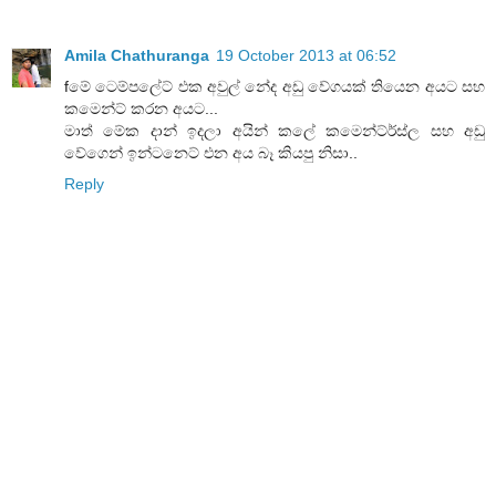
Amila Chathuranga
19 October 2013 at 06:52
fමේ ටෙම්පලේට් එක අවුල් නේද අඩු වේගයක් තියෙන අයට සහ
කමෙන්ට් කරන අයට...
මාත් මේක දාන් ඉදලා අයින් කලේ කමෙන්ට්ර්ස්ල සහ අඩු
වේගෙන් ඉන්ටනෙට් එන අය බෑ කියපු නිසා..
Reply