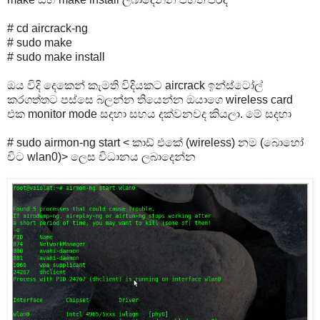
# cd aircrack-ng
# sudo make
# sudo make install
ඔය විදි දෙකෙන් කැමති විදියකට aircrack ඉන්ස්ටෝල්
කරගත්තට පස්සෙ බලන්න තියෙන්න ඔයාගෙ wireless card
එක monitor mode සදහා සහය දක්වනවද කියලා. මේ සදහා
# sudo airmon-ng start < කාඩ් එකේ (wireless) නම (බොහෝ
විට wlan0)> ලෙස විධානය ලබාදෙන්න