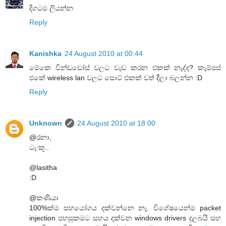
දිගටම ලියන්න
Reply
Kanishka
24 August 2010 at 00:44
මේකෙ වින්ඩඩෝස් වලට වැඩ කරන එකක් නැද්ද? කැම්පස්
එකේ wireless lan වලට සොට් එකක් වත් දීලා බලන්න :D
Reply
Unknown
24 August 2010 at 18:00
@රනා,
ටැංකූ..
@lasitha
:D
@කණියා
100%ක්ම සහයෝගය දක්වන්නෙ නෑ. විශේෂයෙන්ම packet
injection පහසුකමට සහය දක්වන windows drivers දුලබයි සහ