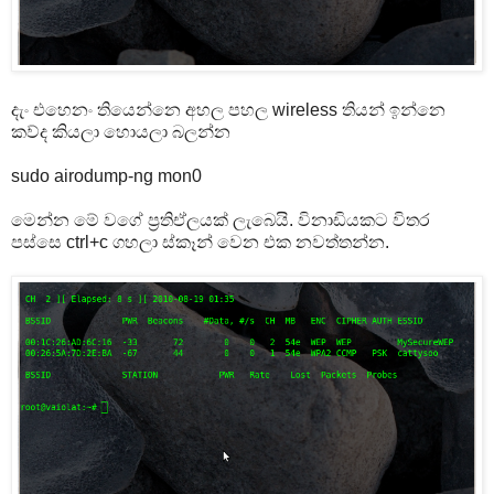
දැං එහෙනං තියෙන්නෙ අහල පහල wireless තියන් ඉන්නෙ
කව්ද කියලා හොයලා බලන්න
sudo airodump-ng mon0
මෙන්න මේ වගේ ප්‍රතිඒලයක් ලැබෙයි. විනාඩියකට විතර
පස්සෙ ctrl+c ගහලා ස්කෑන් වෙන එක නවත්තන්න.