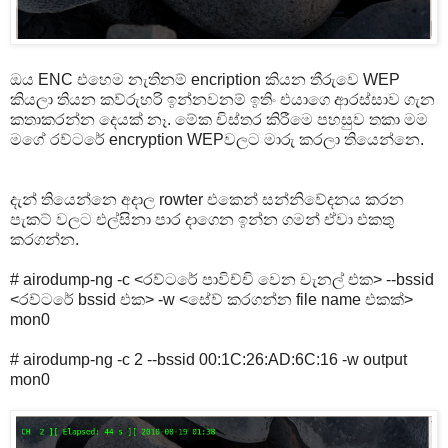
ඔය ENC එහෙම නැතිනම් encription කියන තීරුවෙ WEP
කියලා තියන කව්රුහරි ඉන්නවනම් ඉතිං එයාගෙ ආරස්සාව ගැන
කතාකරන්න දෙයක් නෑ. මේක චිස්තර කිරීමෙ පහසුව තකා මම
මගේ රව්ටරේ encryption WEPවලට මාරු කරලා තියෙන්නෙ.
දැන් තියෙන්නෙ අදාල rowter එකෙන් සන්නිවේදනය කරන
පැකට් වලට එල්සිනා පාර දාගෙන ඉන්න ගමන් ඒවා එකතු
කරගන්න.
# airodump-ng -c <රව්ටරේ පාවිච්චි වෙන චැනල් එක> --bssid
<රව්ටරේ bssid එක> -w <සේව් කරගන්න file name එකක්>
mon0
# airodump-ng -c 2 --bssid 00:1C:26:AD:6C:16 -w output
mon0