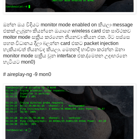
ඔන්න ඔය විදියට monitor mode enabled on
කියලා message
එකක් ලැබුනා කියන්නෙ ඔයාගෙ wireless card එක සාර්ථකව
moitor mode සක්‍රීය කරගෙන තියනවා කියන එක. ඊට පස්සෙ
පහත විධානය දීලා බලන්න card එකට packet injection
හැකියාවත් තියනවද කියලා. මෙතනදි භාවිතා කරන්න ඕනා
monitor mode සක්‍රීය වුන interface එක.(මෙතන උදාහරනෙ
හැටියට mon0)
# aireplay-ng -9 mon0