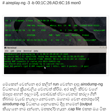
# aireplay-ng -3 -b 00:1C:26:AD:6C:16 mon0
මේකෙන් වෙන්නෙ අර කලින් run වෙන්න දාපු airodump-ng
විධානයේ ක්‍රියාවලිය වේගවත් කිරීම. අර කලිං කිව්ව වගේ
ඕපදූප අහන් ඉදලා මදි, පොඩ්ඩක් ඒවා වෙනස් කරලා ගිනි
තිබ්බම වැඩේ නැගලා යනවනෙ. ඔහොම වෙන අතරතුරේදි
airodump-ng විධානය දෙනකොට දීපු නමෙන් (output
කියලනෙ නම දුන්නෙ, මතකද?) හැදුන .cap file එකක ඔය ටික